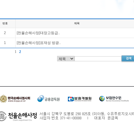
번호
제목
2
[천율손해사정]대장고등급..
1
[천율손해사정]표재성 방광..
1
2